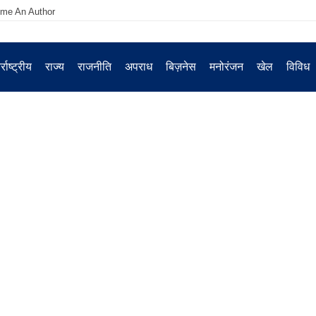
me An Author
्राष्ट्रीय
राज्य
राजनीति
अपराध
बिज़नेस
मनोरंजन
खेल
विविध