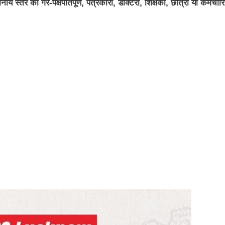
 स्तर को गैर-पक्षपातपूर्ण, पत्रकारों, डॉक्टरों, शिक्षकों, छात्रों या कर्मचारि