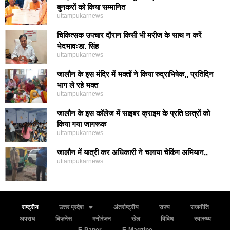
बुनकरों को किया सम्मानित
uttampukarnews
चिकित्सक उपचार दौरान किसी भी मरीज के साथ न करें
भेदभावःडा. सिंह
uttampukarnews
जालौन के इस मंदिर में भक्तों ने किया रुद्राभिषेक,, प्रतिदिन
भाग ले रहे भक्त
uttampukarnews
जालौन के इस कॉलेज में साइबर क्राइम के प्रति छात्रों को
किया गया जागरूक
uttampukarnews
जालौन में यात्री कर अधिकारी ने चलाया चेकिंग अभियान,,
uttampukarnews
राष्ट्रीय
उत्तर प्रदेश
अंतर्राष्ट्रीय
राज्य
राजनीति
अपराध
बिज़नेस
मनोरंजन
खेल
विविध
स्वास्थ्य
E-Paper
E-Magzine