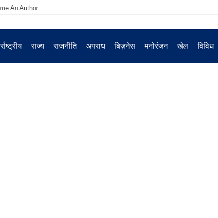
me An Author
्राष्ट्रीय
राज्य
राजनीति
अपराध
बिज़नेस
मनोरंजन
खेल
विविध