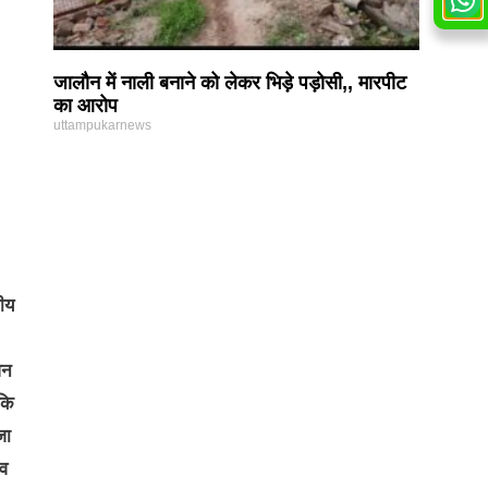
जालौन में नाली बनाने को लेकर भिड़े पड़ोसी,, मारपीट
का आरोप
uttampukarnews
नीय
वन
कि
जा
शव