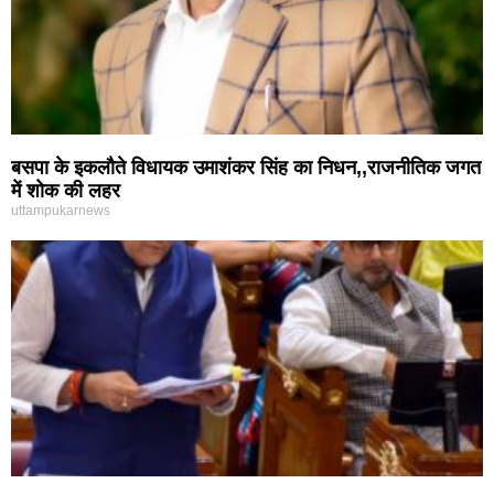
बसपा के इकलौते विधायक उमाशंकर सिंह का निधन,,राजनीतिक जगत
में शोक की लहर
uttampukarnews