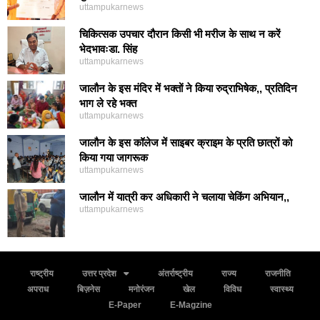
uttampukarnews
चिकित्सक उपचार दौरान किसी भी मरीज के साथ न करें
भेदभावःडा. सिंह
uttampukarnews
जालौन के इस मंदिर में भक्तों ने किया रुद्राभिषेक,, प्रतिदिन
भाग ले रहे भक्त
uttampukarnews
जालौन के इस कॉलेज में साइबर क्राइम के प्रति छात्रों को
किया गया जागरूक
uttampukarnews
जालौन में यात्री कर अधिकारी ने चलाया चेकिंग अभियान,,
uttampukarnews
राष्ट्रीय
उत्तर प्रदेश
अंतर्राष्ट्रीय
राज्य
राजनीति
अपराध
बिज़नेस
मनोरंजन
खेल
विविध
स्वास्थ्य
E-Paper
E-Magzine