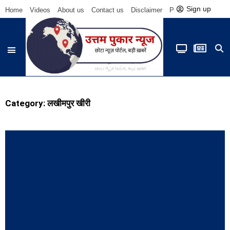
Sign up
Home
Videos
About us
Contact us
Disclaimer
Privacy Policy
Be
Category: लखीमपुर खीरी