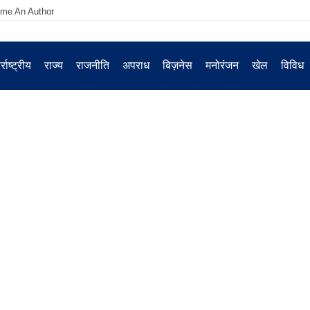
me An Author
्राष्ट्रीय
राज्य
राजनीति
अपराध
बिज़नेस
मनोरंजन
खेल
विविध