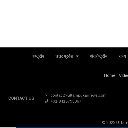
राष्ट्रीय
उत्तर प्रदेश
अंतर्राष्ट्रीय
राज्य
Home
Vide
contact@uttampukarnews.com
CONTACT US
+91 9415795867
चिकित्सक उपचार दौरान किसी भी मरीज के साथ न करें
© 2022 Uttam
भेदभावःडा. सिंह