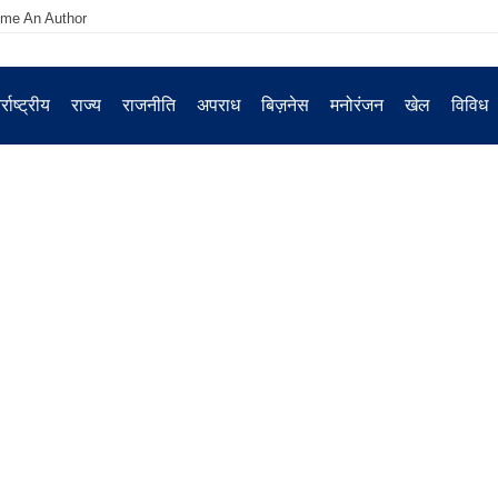
me An Author
्राष्ट्रीय
राज्य
राजनीति
अपराध
बिज़नेस
मनोरंजन
खेल
विविध