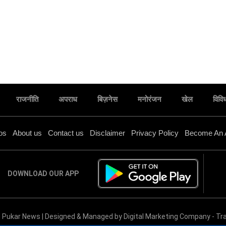
राजनीति
अपराध
बिज़नेस
मनोरंजन
खेल
विवि
os
About us
Contact us
Disclaimer
Privacy Policy
Become An 
DOWNLOAD OUR APP
जालौन के इस मंदिर में भक्तों ने किया रुद्राभिषेक,,
 Pukar News | Designed & Managed by
Digital Marketing Company
-
Tra
प्रतिदिन भाग ले रहे भक्त