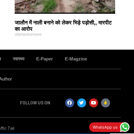
जालौन में नाली बनाने को लेकर भिड़े पड़ोसी,, मारपीट
का आरोप
uttampukarnews
ध
स्वास्थ्य
E-Paper
E-Magzine
Author
FOLLOW US ON
जालौन के इस कॉलेज में साइबर क्राइम के प्रति छात्रों को
WhatsApp us
ffic Tail
किया गया जागरूक