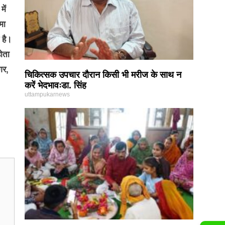
में
मा
 है।
ोता
गर,
चिकित्सक उपचार दौरान किसी भी मरीज के साथ न
करें भेदभावःडा. सिंह
uttampukarnews