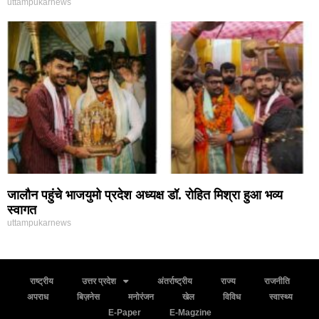
uttampukarnews
जालौन पहुंचे भाजयुमो प्रदेश अध्यक्ष डॉ. रोहित मिश्रा हुआ भव्य
स्वागत
uttampukarnews
राष्ट्रीय
उत्तर प्रदेश
अंतर्राष्ट्रीय
राज्य
राजनीति
अपराध
बिज़नेस
मनोरंजन
खेल
विविध
स्वास्थ्य
E-Paper
E-Magzine