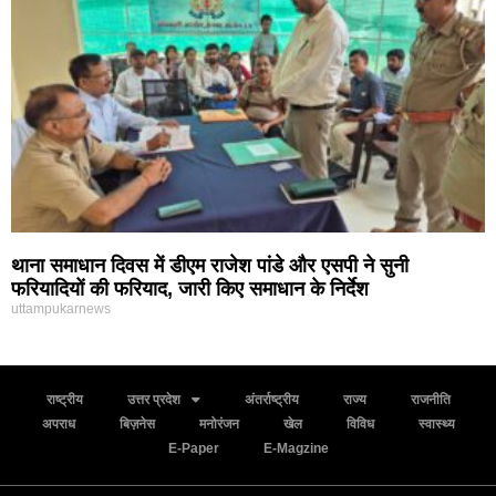
थाना समाधान दिवस में डीएम राजेश पांडे और एसपी ने सुनी
फरियादियों की फरियाद, जारी किए समाधान के निर्देश
uttampukarnews
राष्ट्रीय
उत्तर प्रदेश
अंतर्राष्ट्रीय
राज्य
राजनीति
अपराध
बिज़नेस
मनोरंजन
खेल
विविध
स्वास्थ्य
E-Paper
E-Magzine