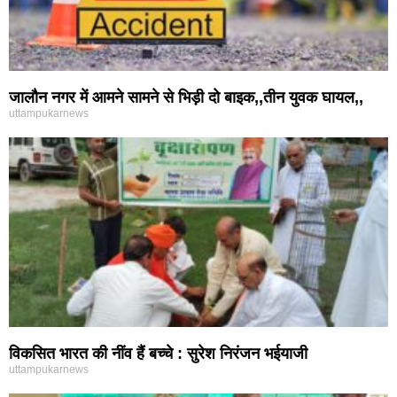
जालौन नगर में आमने सामने से भिड़ी दो बाइक,,तीन युवक घायल,,
uttampukarnews
विकसित भारत की नींव हैं बच्चे : सुरेश निरंजन भईयाजी
uttampukarnews