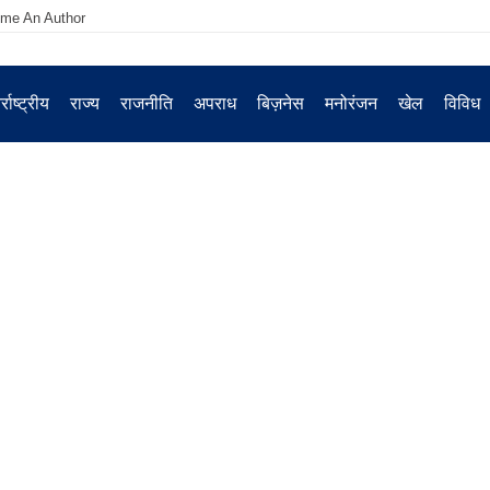
me An Author
्राष्ट्रीय
राज्य
राजनीति
अपराध
बिज़नेस
मनोरंजन
खेल
विविध