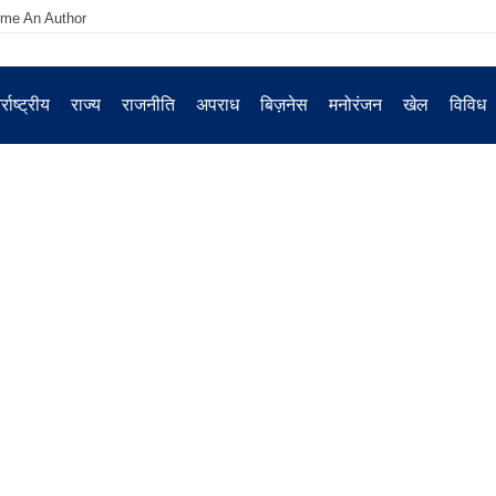
me An Author
्राष्ट्रीय
राज्य
राजनीति
अपराध
बिज़नेस
मनोरंजन
खेल
विविध