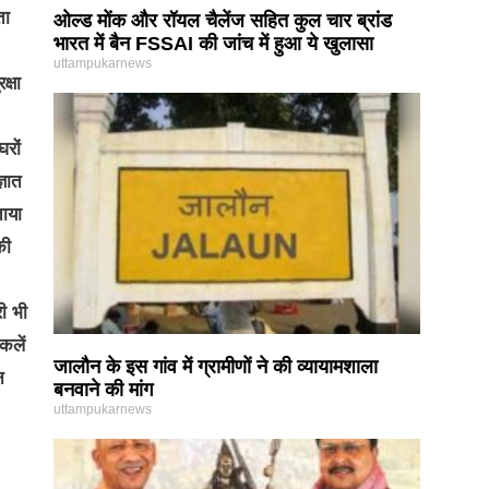
ता
ओल्ड मोंक और रॉयल चैलेंज सहित कुल चार ब्रांड
भारत में बैन FSSAI की जांच में हुआ ये खुलासा
uttampukarnews
्षा
रों
्ञात
ताया
की
ी भी
कलें
जालौन के इस गांव में ग्रामीणों ने की व्यायामशाला
न
बनवाने की मांग
uttampukarnews