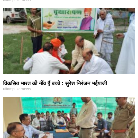
uttampukarnews
विकसित भारत की नींव हैं बच्चे : सुरेश निरंजन भईयाजी
uttampukarnews