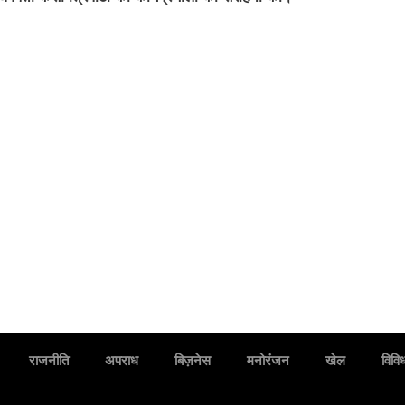
राजनीति
अपराध
बिज़नेस
मनोरंजन
खेल
विवि