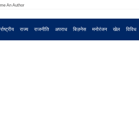
me An Author
्राष्ट्रीय
राज्य
राजनीति
अपराध
बिज़नेस
मनोरंजन
खेल
विविध