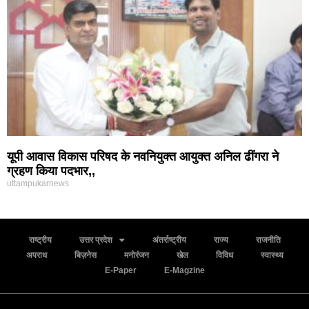
यूपी आवास विकास परिषद के नवनियुक्त आयुक्त अनिल ढींगरा ने
ग्रहण किया पदभार,,
uttampukarnews
राष्ट्रीय
उत्तर प्रदेश
अंतर्राष्ट्रीय
राज्य
राजनीति
अपराध
बिज़नेस
मनोरंजन
खेल
विविध
स्वास्थ्य
E-Paper
E-Magzine