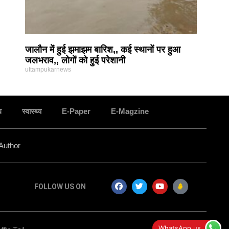
जालौन में हुई झमाझम बारिश,, कई स्थानों पर हुआ
जलभराव,, लोगों को हुई परेशानी
uttampukarnews
ध
स्वास्थ्य
E-Paper
E-Magzine
Author
FOLLOW US ON
सन्त रविदास जयंती पर जालौन में निकली कलश बंधन
WhatsApp us