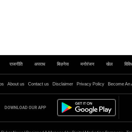
राजनीति
अपराध
बिज़नेस
मनोरंजन
खेल
विवि
os
About us
Contact us
Disclaimer
Privacy Policy
Become An 
DOWNLOAD OUR APP
सदन में विपक्ष के असहयोगात्मक रवैये की ए.के. शर्मा ने की