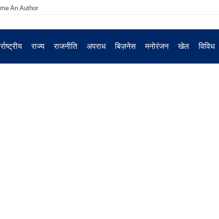
me An Author
्राष्ट्रीय
राज्य
राजनीति
अपराध
बिज़नेस
मनोरंजन
खेल
विविध