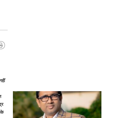
हीं
त
्र
सके