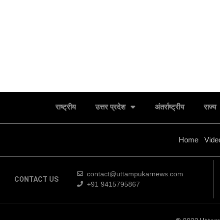
राष्ट्रीय
उत्तर प्रदेश
अंतर्राष्ट्रीय
राज्य
Home
Vide
contact@uttampukarnews.com
CONTACT US
+91 9415795867
बसपा के इकलौते विधायक उमाशंकर सिंह का