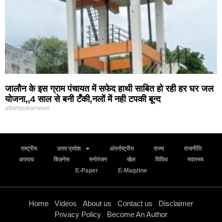
जालौन के इस ग्राम पंचायत में सफेद हाथी साबित हो रही हर घर जल
योजना,,4 साल से बनी टँकी,नलों में नही टपकी बून्द
uttampukarnews
राष्ट्रीय
उत्तर प्रदेश
अंतर्राष्ट्रीय
राज्य
राजनीति
अपराध
बिज़नेस
मनोरंजन
खेल
विविध
स्वास्थ्य
E-Paper
E-Magzine
Home
Videos
About us
Contact us
Disclaimer
Privacy Policy
Become An Author
contact@uttampukarnews.com
CONTACT US
+91 9415795867