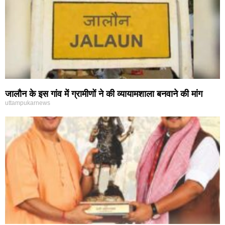
जालौन के इस गांव में ग्रामीणों ने की व्यायामशाला बनवाने की मांग
uttampukarnews
बारिश में चकरोड पर भर जाता है पानी,,ग्रामीणों ने एसडीएम से लगाई
गुहार
uttampukarnews