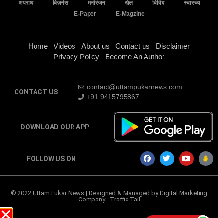
अपराध
बिज़नेस
मनोरंजन
खेल
विविध
स्वास्थ्य
E-Paper
E-Magzine
Home
Videos
About us
Contact us
Disclaimer
Privacy Policy
Become An Author
contact@uttampukarnews.com
CONTACT US
+91 9415795867
DOWNLOAD OUR APP
FOLLOW US ON
© 2022 Uttam Pukar News | Designed & Managed by
Digital Marketing
Company
-
Traffic Tail