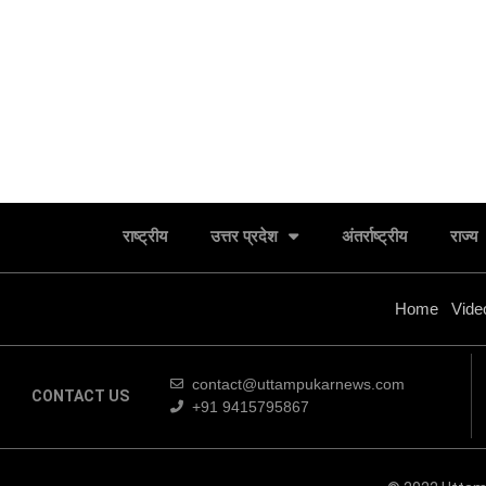
राष्ट्रीय
उत्तर प्रदेश
अंतर्राष्ट्रीय
राज्य
Home
Vide
contact@uttampukarnews.com
CONTACT US
+91 9415795867
ओल्ड मोंक और रॉयल चैलेंज सहित कुल चार ब्रांड भारत में