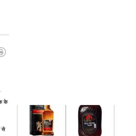
क के
 से