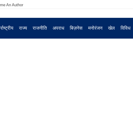
me An Author
्राष्ट्रीय
राज्य
राजनीति
अपराध
बिज़नेस
मनोरंजन
खेल
विविध