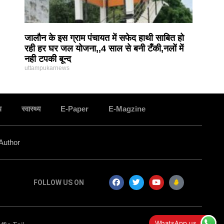
जालौन के इस ग्राम पंचायत में सफेद हाथी साबित हो
रही हर घर जल योजना,,4 साल से बनी टँकी,नलों में
नही टपकी बून्द
uttampukarnews
ध
स्वास्थ्य
E-Paper
E-Magzine
Author
FOLLOW US ON
बारिश में चकरोड पर भर जाता है पानी,,ग्रामीणों ने एसडीएम
WhatsApp us