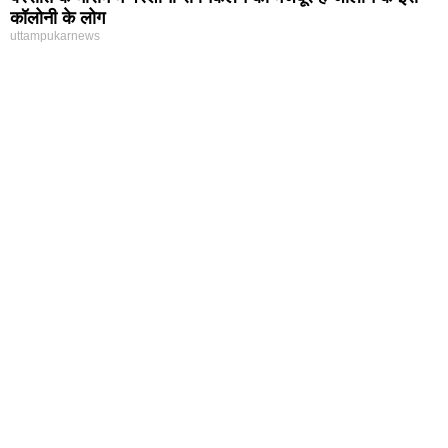
कॉलोनी के लोग
uttampukarnews