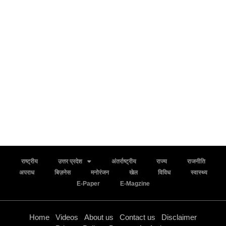
राष्ट्रीय
उत्तर प्रदेश
अंतर्राष्ट्रीय
राज्य
राजनीति
अपराध
बिज़नेस
मनोरंजन
खेल
विविध
स्वास्थ्य
E-Paper
E-Magzine
Home
Videos
About us
Contact us
Disclaimer