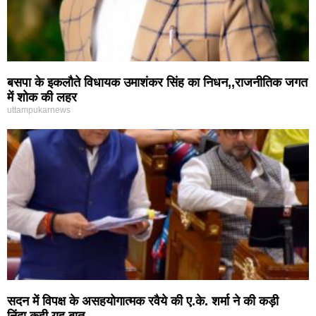
बसपा के इकलौते विधायक उमाशंकर सिंह का निधन,,राजनीतिक जगत
में शोक की लहर
uttampukarnews
सदन में विपक्ष के असहयोगात्मक रवैये की ए.के. शर्मा ने की कड़ी