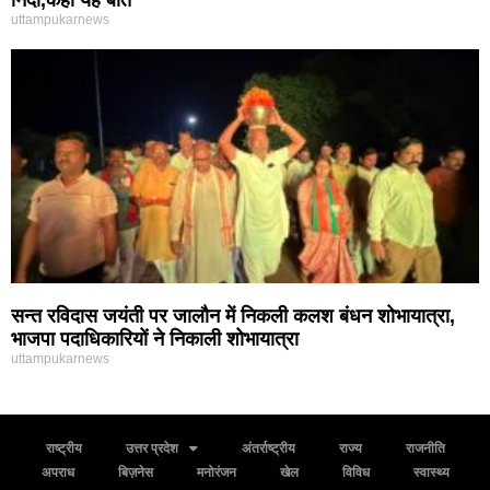
निंदा,कही यह बात
uttampukarnews
सन्त रविदास जयंती पर जालौन में निकली कलश बंधन शोभायात्रा,
भाजपा पदाधिकारियों ने निकाली शोभायात्रा
uttampukarnews
राष्ट्रीय
उत्तर प्रदेश
अंतर्राष्ट्रीय
राज्य
राजनीति
अपराध
बिज़नेस
मनोरंजन
खेल
विविध
स्वास्थ्य