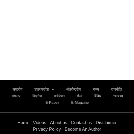
राष्ट्रीय
उत्तर प्रदेश
अंतर्राष्ट्रीय
राज्य
राजनीति
अपराध
बिज़नेस
मनोरंजन
खेल
विविध
स्वास्थ्य
E-Paper
E-Magzine
Home
Videos
About us
Contact us
Disclaimer
Privacy Policy
Become An Author