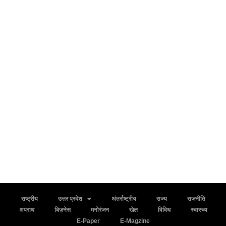
राष्ट्रीय
उत्तर प्रदेश
अंतर्राष्ट्रीय
राज्य
राजनीति
अपराध
बिज़नेस
मनोरंजन
खेल
विविध
स्वास्थ्य
E-Paper
E-Magzine