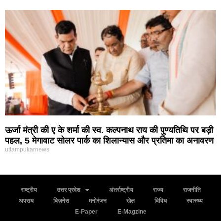
ऊर्जा मंत्री की ए के शर्मा की स्व. कल्पनाथ राय की पुण्यतिथि पर बड़ी
पहल, 5 मेगावाट सोलर पार्क का शिलान्यास और प्रतिमा का अनावरण
uttampukarnews
राष्ट्रीय
उत्तर प्रदेश
अंतर्राष्ट्रीय
राज्य
राजनीति
अपराध
बिज़नेस
मनोरंजन
खेल
विविध
स्वास्थ्य
E-Paper
E-Magzine