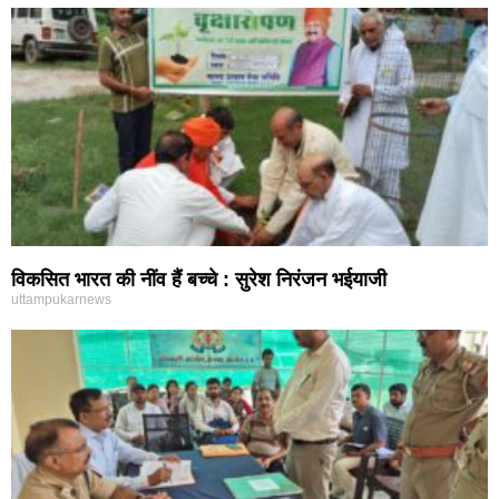
विकसित भारत की नींव हैं बच्चे : सुरेश निरंजन भईयाजी
uttampukarnews