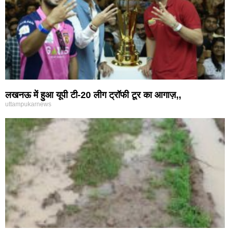
लखनऊ में हुआ यूपी टी-20 लीग ट्रॉफी टूर का आगाज़,,
uttampukarnews