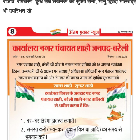
राजीव, रामचरण, दुग्ध संघ लखनऊ की सुषमा रानी, भानु द्विवेदी भालचंद्र
भी उपस्थित रहे