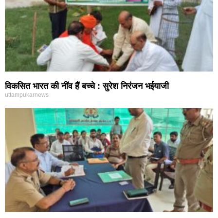
विकसित भारत की नींव हैं बच्चे : सुरेश निरंजन भईयाजी
uttampukarnews