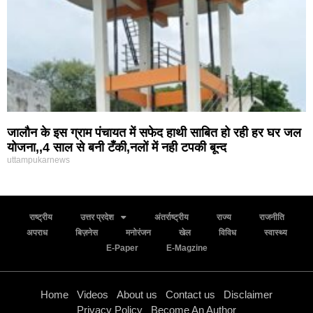
जालौन के इस ग्राम पंचायत में सफेद हाथी साबित हो रही हर घर जल
योजना,,4 साल से बनी टँकी,नलों में नही टपकी बून्द
uttampukarnews
राष्ट्रीय
उत्तर प्रदेश
अंतर्राष्ट्रीय
राज्य
राजनीति
अपराध
बिज़नेस
मनोरंजन
खेल
विविध
स्वास्थ्य
E-Paper
E-Magzine
Home
Videos
About us
Contact us
Disclaimer
Privacy Policy
Become An Author