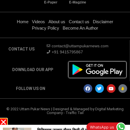
E-Paper
E-Magzine
Home
Videos
About us
Contact us
Disclaimer
Privacy Policy
Become An Author
contact@uttampukarnews.com
CONTACT US
+91 9415795867
DOWNLOAD OUR APP
FOLLOW US ON
© 2022 Uttam Pukar News | Designed & Managed by
Digital Marketing
Company
-
Traffic Tail
WhatsApp us
चिकित्सक उपचार दौरान किसी भी मरीज के साथ न करें