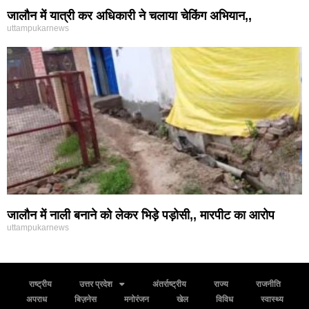
जालौन में यात्री कर अधिकारी ने चलाया चेकिंग अभियान,,
uttampukarnews
जालौन में नाली बनाने को लेकर भिड़े पड़ोसी,, मारपीट का आरोप
uttampukarnews
राष्ट्रीय
उत्तर प्रदेश
अंतर्राष्ट्रीय
राज्य
राजनीति
अपराध
बिज़नेस
मनोरंजन
खेल
विविध
स्वास्थ्य