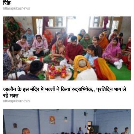
सिंह
uttampukarnews
जालौन के इस मंदिर में भक्तों ने किया रुद्राभिषेक,, प्रतिदिन भाग ले
रहे भक्त
uttampukarnews