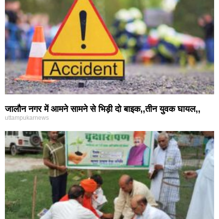
जालौन नगर में आमने सामने से भिड़ी दो बाइक,,तीन युवक घायल,,
uttampukarnews