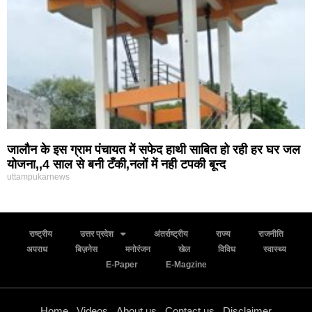
जालौन के इस ग्राम पंचायत में सफेद हाथी साबित हो रही हर घर जल
योजना,,4 साल से बनी टँकी,नलों में नही टपकी बून्द
uttampukarnews
राष्ट्रीय
उत्तर प्रदेश
अंतर्राष्ट्रीय
राज्य
राजनीति
अपराध
बिज़नेस
मनोरंजन
खेल
विविध
स्वास्थ्य
E-Paper
E-Magzine
Home
Videos
About us
Contact us
Disclaimer