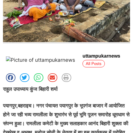
uttampukarnews
All Posts
राहुल उपाध्याय कुंज बिहारी शर्मा
पयागपुर,बहराइच। नगर पंचायत पयागपुर के भूपगंज बाजार में आयोजित
होने जा रही भव्य रामलीला के शुभारंभ से पूर्व भूमि पूजन समारोह धूमधाम से
संपन्न हुआ। रामलीला कमेटी के मुख्य सलाहकार आनंद बिहारी शुक्ला की
देखरेख व अध्यक्ष मनोज सोनी के नेतृत्व में हुए इस कार्यक्रम में पुरोहित