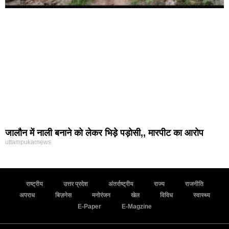
जालौन में नाली बनाने को लेकर भिड़े पड़ोसी,, मारपीट का आरोप
uttampukarnews
राष्ट्रीय
उत्तर प्रदेश
अंतर्राष्ट्रीय
राज्य
राजनीति
अपराध
बिज़नेस
मनोरंजन
खेल
विविध
स्वास्थ्य
E-Paper
E-Magzine