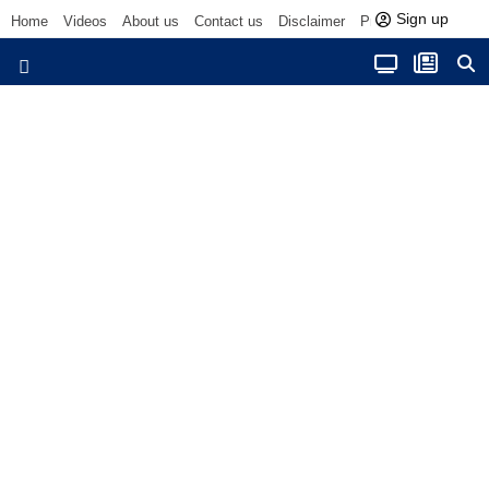
Sign up
Home
Videos
About us
Contact us
Disclaimer
Privacy Policy
Be
उत्तर प्रदेश
E-Magzine