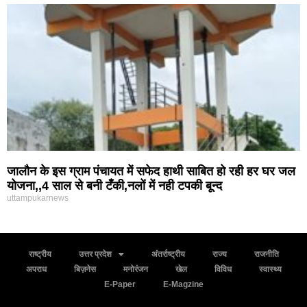
जालौन के इस ग्राम पंचायत में सफेद हाथी साबित हो रही हर घर जल
योजना,,4 साल से बनी टँकी,नलों में नही टपकी बून्द
uttampukarnews
राष्ट्रीय
उत्तर प्रदेश
अंतर्राष्ट्रीय
राज्य
राजनीति
अपराध
बिज़नेस
मनोरंजन
खेल
विविध
स्वास्थ्य
E-Paper
E-Magzine