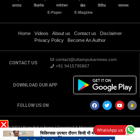
अपराध
बिज़नेस
मनोरंजन
खेल
विविध
स्वास्थ्य
E-Paper
E-Magzine
Home
Videos
About us
Contact us
Disclaimer
Privacy Policy
Become An Author
contact@uttampukarnews.com
CONTACT US
+91 9415795867
DOWNLOAD OUR APP
FOLLOW US ON
© 2022 Uttam Pukar News | Designed & Managed by
Digital Marketing
WhatsApp us
Company
-
Traffic Tail
चिकित्सक उपचार दौरान किसी भी मरीज के साथ न करें
भेदभावःडा. सिंह