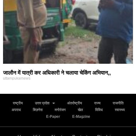
जालौन में यात्री कर अधिकारी ने चलाया चेकिंग अभियान,,
uttampukarnews
राष्ट्रीय
उत्तर प्रदेश
अंतर्राष्ट्रीय
राज्य
राजनीति
अपराध
बिज़नेस
मनोरंजन
खेल
विविध
स्वास्थ्य
E-Paper
E-Magzine