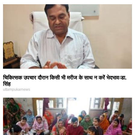
चिकित्सक उपचार दौरान किसी भी मरीज के साथ न करें भेदभावःडा.
सिंह
uttampukarnews