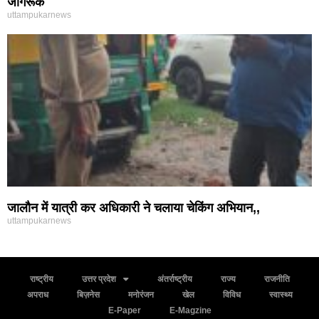
जागरूक
uttampukarnews
जालौन में यात्री कर अधिकारी ने चलाया चेकिंग अभियान,,
uttampukarnews
राष्ट्रीय
उत्तर प्रदेश
अंतर्राष्ट्रीय
राज्य
राजनीति
अपराध
बिज़नेस
मनोरंजन
खेल
विविध
स्वास्थ्य
E-Paper
E-Magzine