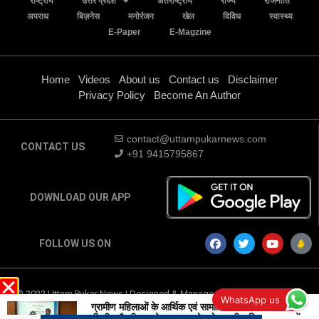
राष्ट्रीय
उत्तर प्रदेश
अंतर्राष्ट्रीय
राज्य
राजनीति
अपराध
बिज़नेस
मनोरंजन
खेल
विविध
स्वास्थ्य
E-Paper
E-Magzine
Home
Videos
About us
Contact us
Disclaimer
Privacy Policy
Become An Author
contact@uttampukarnews.com
CONTACT US
+91 9415795867
DOWNLOAD OUR APP
FOLLOW US ON
© 2022 Uttam Pukar News | Designed & Managed by
Digital Marketing
WhatsApp us
Company
-
Traffic Tail
ग्रामीण महिलाओं के आर्थिक एवं सामाजिक सशक्तिकरण पर
बी.डी. चौधरी का शोध उत्तर प्रदेश के ग्रामीण विकास प्रयासों