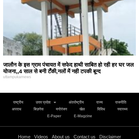
जालौन के इस ग्राम पंचायत में सफेद हाथी साबित हो रही हर घर जल
योजना,,4 साल से बनी टँकी,नलों में नही टपकी बून्द
uttampukarnews
राष्ट्रीय
उत्तर प्रदेश
अंतर्राष्ट्रीय
राज्य
राजनीति
अपराध
बिज़नेस
मनोरंजन
खेल
विविध
स्वास्थ्य
E-Paper
E-Magzine
Home
Videos
About us
Contact us
Disclaimer