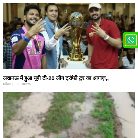
लखनऊ में हुआ यूपी टी-20 लीग ट्रॉफी टूर का आगाज़,,
uttampukarnews