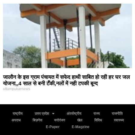
जालौन के इस ग्राम पंचायत में सफेद हाथी साबित हो रही हर घर जल
योजना,,4 साल से बनी टँकी,नलों में नही टपकी बून्द
uttampukarnews
राष्ट्रीय
उत्तर प्रदेश
अंतर्राष्ट्रीय
राज्य
राजनीति
अपराध
बिज़नेस
मनोरंजन
खेल
विविध
स्वास्थ्य
E-Paper
E-Magzine