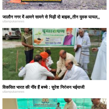
जालौन नगर में आमने सामने से भिड़ी दो बाइक,,तीन युवक घायल,,
uttampukarnews
विकसित भारत की नींव हैं बच्चे : सुरेश निरंजन भईयाजी
uttampukarnews