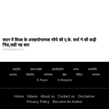
सदन में विपक्ष के असहयोगात्मक रवैये की ए.के. शर्मा ने की कड़ी
निंदा,कही यह बात
uttampukarnews
राष्ट्रीय
उत्तर प्रदेश
अंतर्राष्ट्रीय
राज्य
राजनीति
अपराध
बिज़नेस
मनोरंजन
खेल
विविध
स्वास्थ्य
E-Paper
E-Magzine
Home
Videos
About us
Contact us
Disclaimer
Privacy Policy
Become An Author