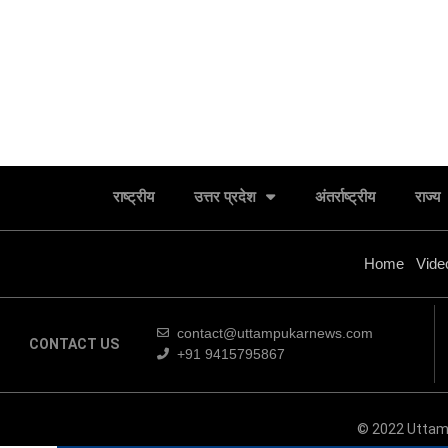
राष्ट्रीय
उत्तर प्रदेश
अंतर्राष्ट्रीय
राज्य
Home
Vide
contact@uttampukarnews.com
CONTACT US
+91 9415795867
जालौन के इस मंदिर में भक्तों ने किया रुद्राभिषेक,,
© 2022 Uttam
प्रतिदिन भाग ले रहे भक्त