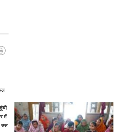
ायल
ुंची
 में
ी उस