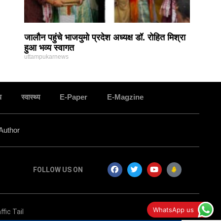
जालौन पहुंचे भाजयुमो प्रदेश अध्यक्ष डॉ. रोहित मिश्रा
हुआ भव्य स्वागत
uttampukarnews
ध
स्वास्थ्य
E-Paper
E-Magzine
Author
FOLLOW US ON
जालौन में यात्री कर अधिकारी ने चलाया चेकिंग अभियान,,
WhatsApp us
ffic Tail