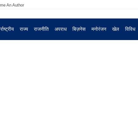
me An Author
्राष्ट्रीय
राज्य
राजनीति
अपराध
बिज़नेस
मनोरंजन
खेल
विविध