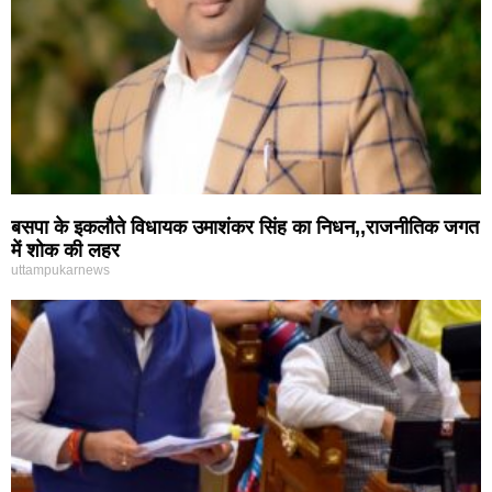
बसपा के इकलौते विधायक उमाशंकर सिंह का निधन,,राजनीतिक जगत
में शोक की लहर
uttampukarnews