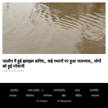
जालौन में हुई झमाझम बारिश,, कई स्थानों पर हुआ जलभराव,, लोगों
को हुई परेशानी
uttampukarnews
राष्ट्रीय
उत्तर प्रदेश
अंतर्राष्ट्रीय
राज्य
राजनीति
अपराध
बिज़नेस
मनोरंजन
खेल
विविध
स्वास्थ्य
E-Paper
E-Magzine