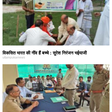
विकसित भारत की नींव हैं बच्चे : सुरेश निरंजन भईयाजी
uttampukarnews