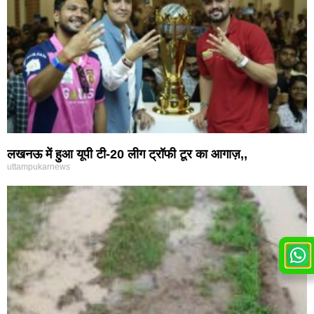
लखनऊ में हुआ यूपी टी-20 लीग ट्रॉफी टूर का आगाज़,,
uttampukarnews