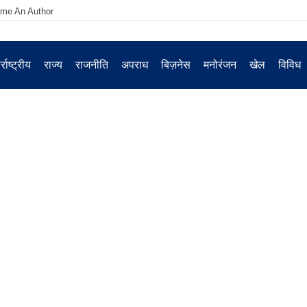
me An Author
्राष्ट्रीय
राज्य
राजनीति
अपराध
बिज़नेस
मनोरंजन
खेल
विविध