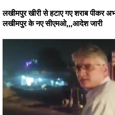
लखीमपुर खीरी से हटाए गए शराब पीकर अभद्
लखीमपुर के नए सीएमओ,,,आदेश जारी