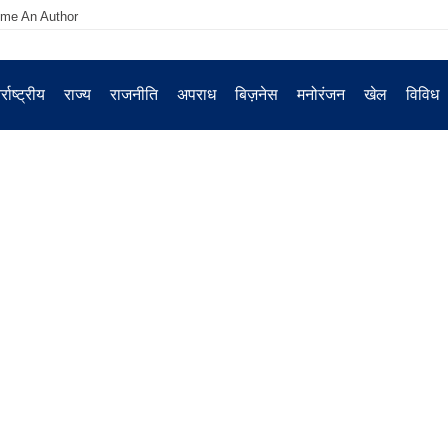
me An Author
्राष्ट्रीय
राज्य
राजनीति
अपराध
बिज़नेस
मनोरंजन
खेल
विविध