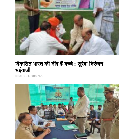
विकसित भारत की नींव हैं बच्चे : सुरेश निरंजन
भईयाजी
uttampukarnews