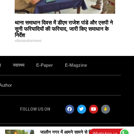
थाना समाधान दिवस में डीएम राजेश पांडे और एसपी ने
सुनी फरियादियों की फरियाद, जारी किए समाधान के
निर्देश
uttampukarnews
ध
स्वास्थ्य
E-Paper
E-Magzine
Author
FOLLOW US ON
जालौन नगर में आमने सामने से भिड़ी दो बाइक,,तीन युवक
WhatsApp us