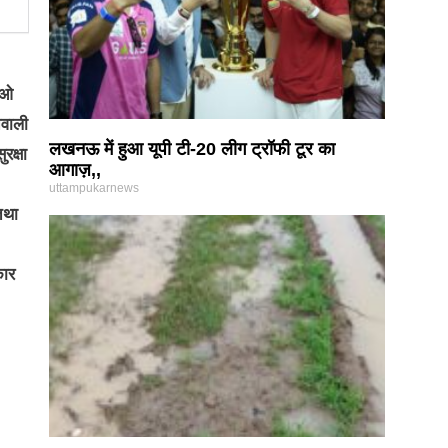
ीओ
तवाली
लखनऊ में हुआ यूपी टी-20 लीग ट्रॉफी टूर का
रक्षा
आगाज़,,
uttampukarnews
तथा
कार