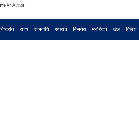
me An Author
्राष्ट्रीय
राज्य
राजनीति
अपराध
बिज़नेस
मनोरंजन
खेल
विविध