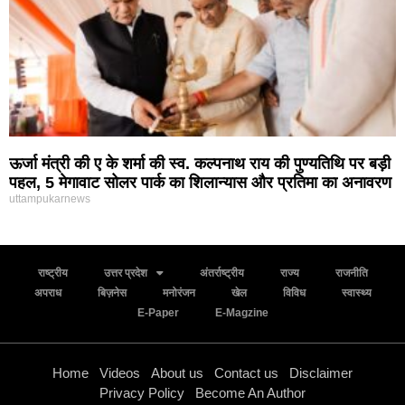
ऊर्जा मंत्री की ए के शर्मा की स्व. कल्पनाथ राय की पुण्यतिथि पर बड़ी
पहल, 5 मेगावाट सोलर पार्क का शिलान्यास और प्रतिमा का अनावरण
uttampukarnews
राष्ट्रीय
उत्तर प्रदेश
अंतर्राष्ट्रीय
राज्य
राजनीति
अपराध
बिज़नेस
मनोरंजन
खेल
विविध
स्वास्थ्य
E-Paper
E-Magzine
Home
Videos
About us
Contact us
Disclaimer
Privacy Policy
Become An Author