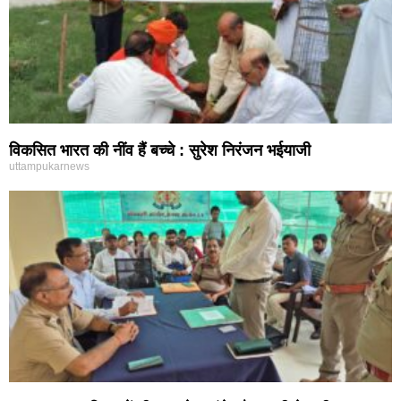
विकसित भारत की नींव हैं बच्चे : सुरेश निरंजन भईयाजी
uttampukarnews