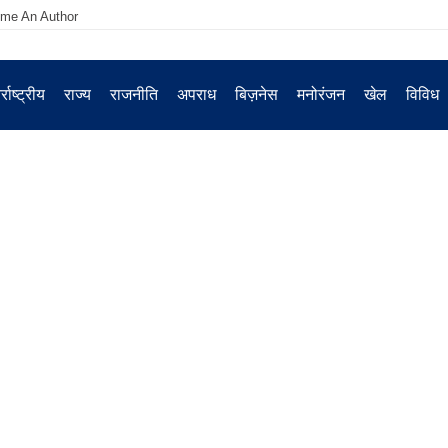
me An Author
्राष्ट्रीय
राज्य
राजनीति
अपराध
बिज़नेस
मनोरंजन
खेल
विविध